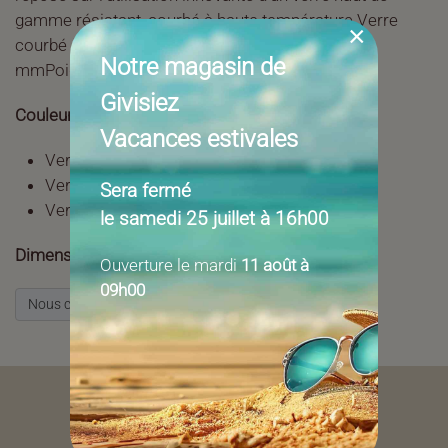
gamme résistant, courbé à haute température.Verre
×
courbé à chaud haute résistance. Epaisseur : 10
Notre magasin de
mmPoids : 37 kg
Givisiez
Couleurs disponibles:
Vacances estivales
Verre Cristallin
Verre Gris Fumé
Sera fermé
Verre Clair
le samedi 25 juillet à 16h00
Dimensions:
34/38/42 cm
Ouverture le mardi
11 août à
09h00
Nous contacter pour + d'infos
Yverdon