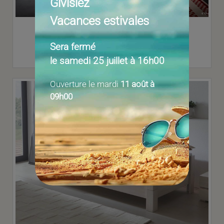
Givisiez
Vacances estivales
Kali Duo Board Clei - Lits superposés
Sera fermé
le samedi 25 juillet à 16h00
Ouverture le mardi
11 août à
09h00