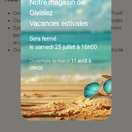
Notre magasin de
Givisiez
Ouverture et fermeture automatisées "Single Push"
Ouverture et fermeture en seulement 15 secondes
Vacances estivales
Système de sécurité pour la détection d'obstacles
pendant l'ouverture et la fermeture par signal
Sera fermé
acoustique.
le samedi 25 juillet à 16h00
Ouverture manuelle en cas de manque d'électricité
Ouverture le mardi
11 août à
09h00