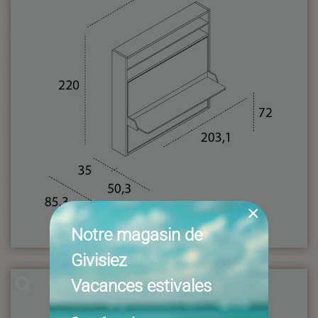
×
Notre magasin de
Givisiez
Vacances estivales