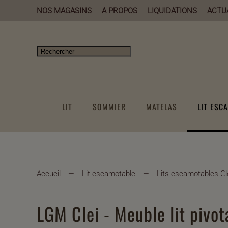
NOS MAGASINS
A PROPOS
LIQUIDATIONS
ACTU
LIT
SOMMIER
MATELAS
LIT ESC
Accueil
Lit escamotable
Lits escamotables Cl
LGM Clei - Meuble lit pivot