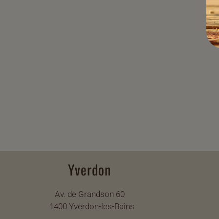
Yverdon
Av. de Grandson 60
1400 Yverdon-les-Bains