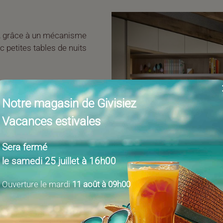
s, grâce à un mécanisme
c petites tables de nuits
Notre magasin de Givisiez
vert 243 cm
Vacances estivales
Sera fermé
le samedi 25 juillet à 16h00
Ouverture le mardi
11 août à 09h00