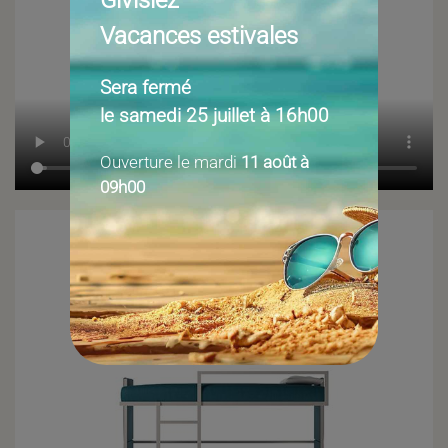
Vacances estivales
Sera fermé
le samedi 25 juillet à 16h00
Ouverture le mardi
11 août à
09h00